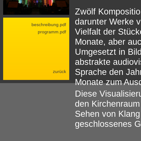
Zwölf Kompositio
darunter Werke v
beschreibung.pdf
Vielfalt der Stüc
programm.pdf
Monate, aber auc
Umgesetzt in Bild
abstrakte audiovi
Sprache den Jahr
zurück
Monate zum Ausd
Diese Visualisie
den Kirchenraum p
Sehen von Klang 
geschlossenes Ga