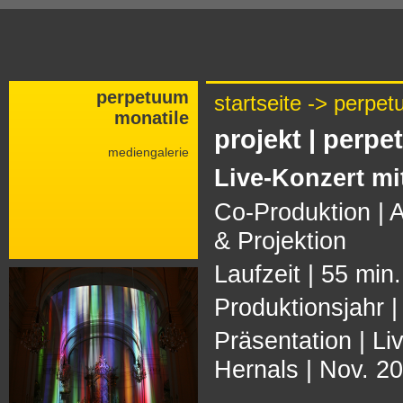
perpetuum
startseite
->
perpet
monatile
projekt | perp
mediengalerie
Live-Konzert mi
Co-Produktion | 
& Projektion
Laufzeit | 55 min.
Produktionsjahr 
Präsentation | Li
Hernals | Nov. 2